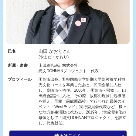
山田 かおり
氏名
さん
(やまだ・かおり)
所属・肩書
山田総合設計株式会社
縄文DOHNANプロジェクト 代表
プロフィール
函館市出身。札幌国際大学短期大学部教養学科観
光文化コースを卒業したあと、民間企業に入社
し、高崎市へ移住。2005年、函館市へ帰郷し、山
田総合設計に入社。その際、故郷の現状に危機感
を覚え、母校（函館西高校）で行われた最後のイ
ベント「Westランド」実行委員会代表など、様々
な地方創生活動に携わる。2019年、地域活性化の
母体として「縄文DOHNANプロジェクト」を設立
し、代表就任。
続きはこちら