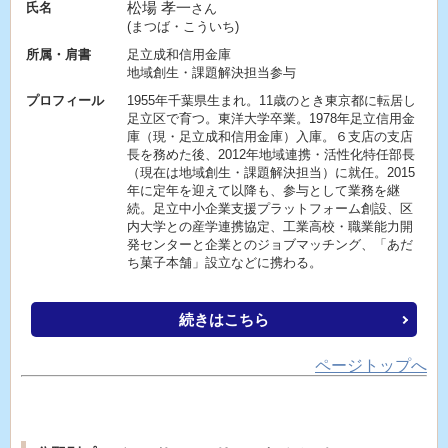
松場 孝一
氏名
さん
(まつば・こういち)
所属・肩書
足立成和信用金庫
地域創生・課題解決担当参与
プロフィール
1955年千葉県生まれ。11歳のとき東京都に転居し
足立区で育つ。東洋大学卒業。1978年足立信用金
庫（現・足立成和信用金庫）入庫。６支店の支店
長を務めた後、2012年地域連携・活性化特任部長
（現在は地域創生・課題解決担当）に就任。2015
年に定年を迎えて以降も、参与として業務を継
続。足立中小企業支援プラットフォーム創設、区
内大学との産学連携協定、工業高校・職業能力開
発センターと企業とのジョブマッチング、「あだ
ち菓子本舗」設立などに携わる。
続きはこちら
ページトップへ