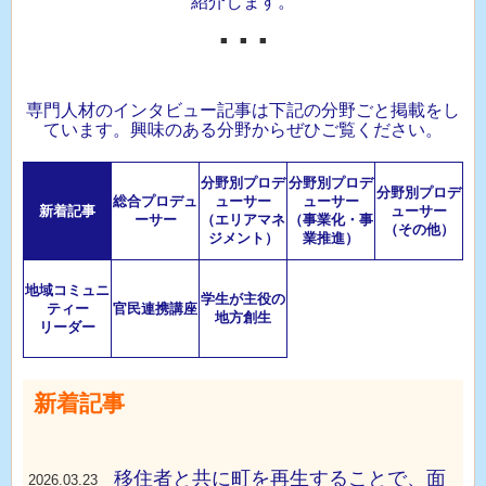
紹介します。
■ ■ ■
専門人材のインタビュー記事は下記の分野ごと掲載をし
ています。興味のある分野からぜひご覧ください。
分野別プロデ
分野別プロデ
分野別プロデ
総合プロデュ
ューサー
ューサー
新着記事
ューサー
ーサー
（エリアマネ
（事業化・事
（その他）
ジメント）
業推進）
地域コミュニ
学生が主役の
ティー
官民連携講座
地方創生
リーダー
新着記事
移住者と共に町を再生することで、面
2026.03.23