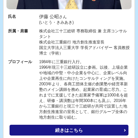
伊藤 公昭
氏名
さん
(いとう・きみあき)
所属・肩書
株式会社三十三総研 専務取締役 兼 主席コンサル
タント
株式会社三重銀行 地方創生推進室長
国立大学法人三重大学 学長アドバイザー 客員教授
博士（学術）
プロフィール
1984年に三重銀行入行。
1996年現三十三総研設立に参画。以後、上場企業
や地域の中堅・中小企業を中心に、企業レベル向
上や企業再生に向けたコンサルティングを実施。
2003年より、各商工団体主催の創業塾や経営革新
塾のメイン講師を務め、起業家の育成に尽力。こ
れまでに支援してきた起業家予備軍は1000名を超
え、研修・講演数は年間300本にも及ぶ。2016年
から三重銀行と現三十三総研が共同で設置した地
方創生推進室の室長として、銀行グループ全体の
地方創生に取り組む。
続きはこちら