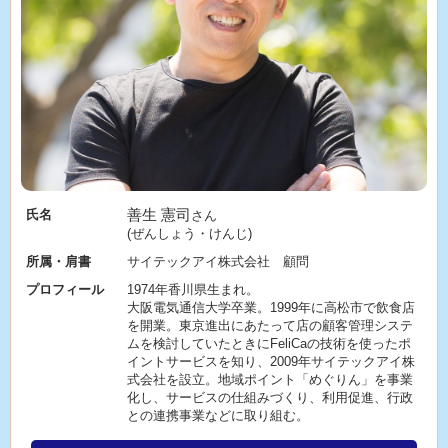
善生 憲司
氏名
さん
(ぜんしょう・けんじ)
所属・肩書
サイテックアイ株式会社 顧問
プロフィール
1974年香川県生まれ。
大阪電気通信大学卒業。1999年に高松市で飲食店
を開業。東京進出にあたって店の顧客管理システ
ムを検討していたときにFeliCaの技術を使ったポ
イントサービスを知り、2009年サイテックアイ株
式会社を設立。地域ポイント「めぐりん」を事業
化し、サービスの仕組みづくり、利用促進、行政
との連携事業などに取り組む。