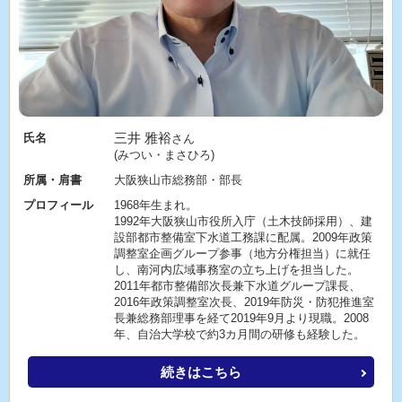
三井 雅裕
氏名
さん
(みつい・まさひろ)
所属・肩書
大阪狭山市総務部・部長
プロフィール
1968年生まれ。
1992年大阪狭山市役所入庁（土木技師採用）、建
設部都市整備室下水道工務課に配属。2009年政策
調整室企画グループ参事（地方分権担当）に就任
し、南河内広域事務室の立ち上げを担当した。
2011年都市整備部次長兼下水道グループ課長、
2016年政策調整室次長、2019年防災・防犯推進室
長兼総務部理事を経て2019年9月より現職。2008
年、自治大学校で約3カ月間の研修も経験した。
続きはこちら