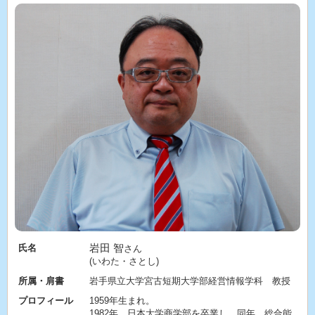
岩田 智
氏名
さん
(いわた・さとし)
所属・肩書
岩手県立大学宮古短期大学部経営情報学科 教授
プロフィール
1959年生まれ。
1982年、日本大学商学部を卒業し、同年、総合能