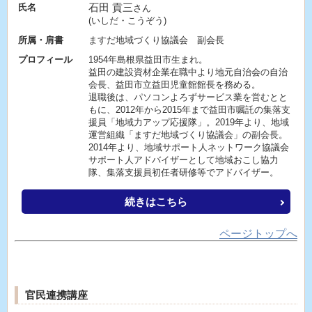
石田 貢三
氏名
さん
(いしだ・こうぞう)
所属・肩書
ますだ地域づくり協議会 副会長
プロフィール
1954年島根県益田市生まれ。
益田の建設資材企業在職中より地元自治会の自治
会長、益田市立益田児童館館長を務める。
退職後は、パソコンよろずサービス業を営むとと
もに、2012年から2015年まで益田市嘱託の集落支
援員「地域力アップ応援隊」。2019年より、地域
運営組織「ますだ地域づくり協議会」の副会長。
2014年より、地域サポート人ネットワーク協議会
サポート人アドバイザーとして地域おこし協力
隊、集落支援員初任者研修等でアドバイザー。
続きはこちら
ページトップへ
官民連携講座