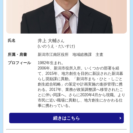
井上 大輔
氏名
さん
(いのうえ・だいすけ)
所属・肩書
新潟市江南区役所 地域総務課 主査
プロフィール
1982年生まれ。
2006年、新潟市役所入所。いくつかの部署を経
て、2015年、地方創生を目的に新設された新潟暮
らし奨励課に異動。「新潟市まち・ひと・しごと
創生総合戦略」の策定や計画実施の進捗管理に携
わる。2017年、業務が政策調整課へ移管されたこ
とに伴い同課へ。さらに2020年4月から現職。より
市民に近い職場に異動し、地方創生にかかわる仕
事に携わっている。
続きはこちら