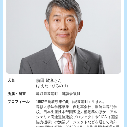
前田 敬孝
氏名
さん
(まえた・ひろのり)
所属・肩書
鳥取県琴浦町 町議会議員
プロフィール
1962年鳥取県東伯町（現琴浦町）生まれ。
専修大学法学部卒業。自動車会社、服飾系専門学
校、日本生産性本部国際協力部勤務のほか、アル
ジェリア高速道路建設プロジェクトやJICA（国際
協力機構）の漁業プロジェクトなどを通して海外