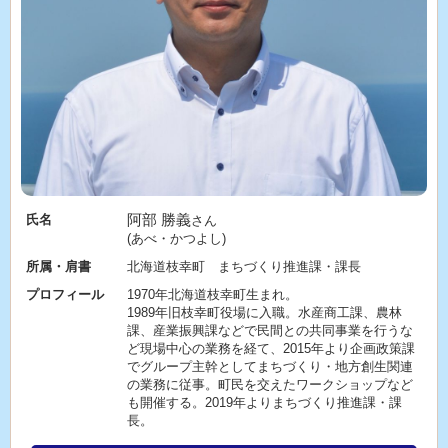
阿部 勝義
氏名
さん
(あべ・かつよし)
所属・肩書
北海道枝幸町 まちづくり推進課・課長
プロフィール
1970年北海道枝幸町生まれ。
1989年旧枝幸町役場に入職。水産商工課、農林
課、産業振興課などで民間との共同事業を行うな
ど現場中心の業務を経て、2015年より企画政策課
でグループ主幹としてまちづくり・地方創生関連
の業務に従事。町民を交えたワークショップなど
も開催する。2019年よりまちづくり推進課・課
長。