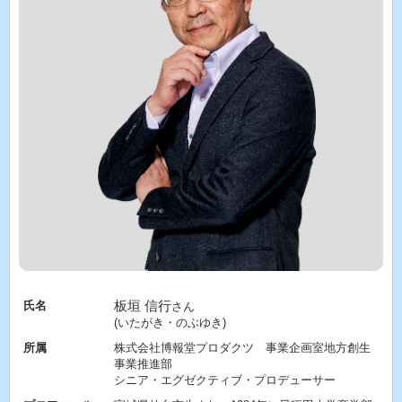
板垣 信行
氏名
さん
(いたがき・のぶゆき)
所属
株式会社博報堂プロダクツ 事業企画室地方創生
事業推進部
シニア・エグゼクティブ・プロデューサー