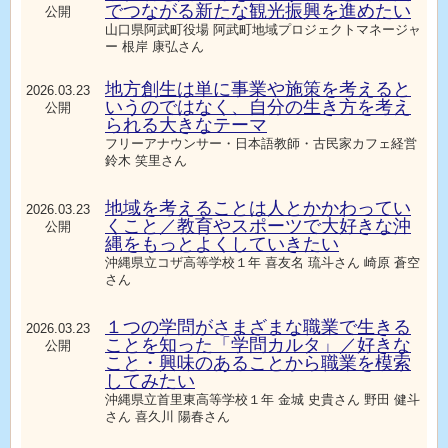
でつながる新たな観光振興を進めたい
公開
山口県阿武町役場 阿武町地域プロジェクトマネージャ
ー 根岸 康弘さん
地方創生は単に事業や施策を考えると
2026.03.23
いうのではなく、自分の生き方を考え
公開
られる大きなテーマ
フリーアナウンサー・日本語教師・古民家カフェ経営
鈴木 笑里さん
地域を考えることは人とかかわってい
2026.03.23
くこと／教育やスポーツで大好きな沖
公開
縄をもっとよくしていきたい
沖縄県立コザ高等学校１年 喜友名 琉斗さん 崎原 蒼空
さん
１つの学問がさまざまな職業で生きる
2026.03.23
ことを知った「学問カルタ」／好きな
公開
こと・興味のあることから職業を模索
してみたい
沖縄県立首里東高等学校１年 金城 史貴さん 野田 健斗
さん 喜久川 陽春さん