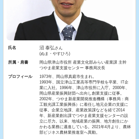
沼 泰弘
氏名
さん
(ぬま・やすひろ)
所属・肩書
岡山県津山市役所 産業文化部みらい産業課 主幹
つやま産業支援センター 事務局次長
プロフィール
1973年、岡山県真庭市生まれ。
1993年、国立津山工業高等専門学校を卒業、IT企
業に入社。1996年、津山市役所に入庁。2000年、
岡山県産業振興財団へ出向し創業支援に従事。
2002年、つやま新産業開発推進機構（事務局：商
工観光課工業振興係）に着任し地元企業の支援に
従事。企業立地課、産業政策課などを経て2014
年、新産業創出課でつやま産業支援センターの設
立に尽力。以来、地域産業の振興、地方創生にか
かわる業務に邁進している。2021年4月より、農林
部ビジネス農林業推進室へ異動。