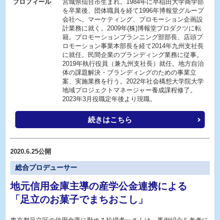
プロフィール
宮城県仙台市生まれ。1984年に早稲田大学商学部
を卒業後、団体職員を経て1996年博報堂グループ
会社へ。マーケティング、プロモーション企画設
計業務に就く。2009年(株)博報堂プロダクツに転
籍。プロモーションプランニング部部長、店頭プ
ロモーション事業本部長を経て2014年九州支社長
に就任。民間企業のブランディング業務に従事。
2019年執行役員（兼九州支社長）就任。地方自治
体の課題解決・ブランディングのための事業立
案、実施業務を行う。2022年社会構想大学院大学
地域プロジェクトマネージャー養成課程修了。
2023年3月役職定年後より現職。
続きはこちら
2020.6.25公開
総合プロデューサー
地元信用金庫主導の産学公金連携による
「足立のお菓子でまちおこし」