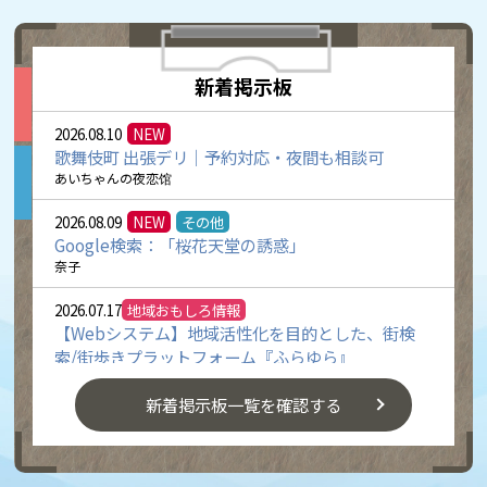
2026.08.02
ご案内：【８月９日（日）セミナー開
催！】住まいの探しかた 第２弾
2026.08.02
ご案内：「田舎の未来、未来のイ田
新着掲示板
舎」 イ田舎イベント夏編 鮎のつか
みどり・夏祭り
2026.08.10
NEW
地方創生Q&A
歌舞伎町 出張デリ｜予約対応・夜間も相談可
あいちゃんの夜恋馆
2026.08.09
NEW
その他
Google検索：「桜花天堂の誘惑」
奈子
2026.07.17
地域おもしろ情報
【Webシステム】地域活性化を目的とした、街検
索/街歩きプラットフォーム『ふらゆら』
nohohonki
新着掲示板一覧を確認する
2026.07.15
地方創生求人情報
NIPPONIA HOTEL 大洲 城下町宿泊施設・ホテルの
サービススタッフ（初めての方歓迎！）≪バリュー