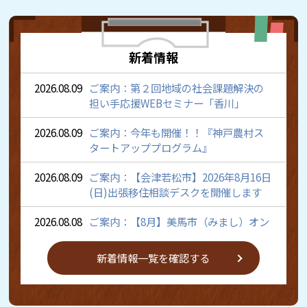
新着情報
2026.08.09
ご案内：第２回地域の社会課題解決の
担い手応援WEBセミナー「香川」
2026.08.09
ご案内：今年も開催！！『神戸農村ス
タートアッププログラム』
2026.08.09
ご案内：【会津若松市】2026年8月16日
(日)出張移住相談デスクを開催します
2026.08.08
ご案内：【8月】美馬市（みまし）オン
ライン移住相談会
新着情報一覧を確認する
2026.08.08
ご案内：【高知・8/13、14】「高知県
U・Iターン 就職・転職相談会」