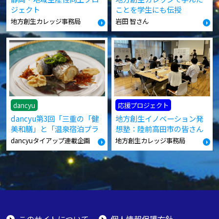
ジェクト
ことを学生にも伝授
地方創生カレッジ事務局
岩田 智さん
dancyu
応援プロジェクト
dancyu第3回「三重の「健
地方創生イノベーション発
美和膳」と「温泉宿泊プラ
想塾：陸前高田市の皆さん
ン」」
の躍進
dancyuタイアップ連載企画
地方創生カレッジ事務局