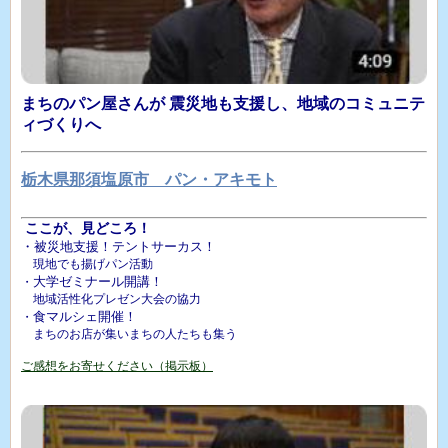
まちのパン屋さんが 震災地も支援し、地域のコミュニテ
ィづくりへ
栃木県那須塩原市 パン・アキモト
ここが、見どころ！
・被災地支援！テントサーカス！
現地でも揚げパン活動
大学ゼミナール開講！
・
地域活性化プレゼン大会の協力
食マルシェ開催！
・
まちのお店が集いまちの人たちも集う
ご感想をお寄せください（掲示板）