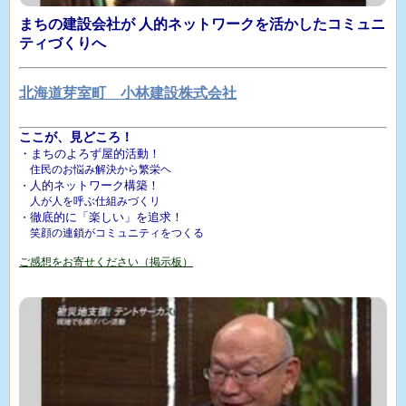
まちの建設会社が 人的ネットワークを活かしたコミュニ
ティづくりへ
北海道芽室町 小林建設株式会社
ここが、見どころ！
・まちのよろず屋的活動！
住民のお悩み解決から繁栄ヘ
人的ネットワーク構築！
・
人が人を呼ぶ仕組みづくリ
徹底的に「楽しい」を追求！
・
笑顔の連鎖がコミュニティをつくる
ご感想をお寄せください（掲示板）