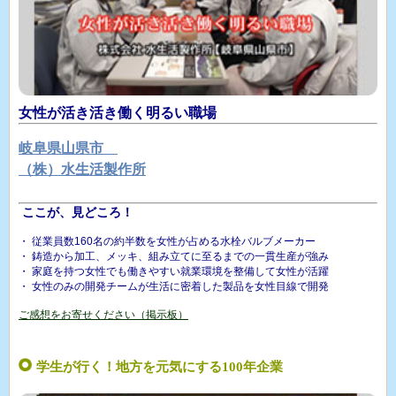
女性が活き活き働く明るい職場
岐阜県山県市
（株）水生活製作所
ここが、見どころ！
・ 従業員数160名の約半数を女性が占める水栓バルブメーカー
・ 鋳造から加工、メッキ、組み立てに至るまでの一貫生産が強み
・ 家庭を持つ女性でも働きやすい就業環境を整備して女性が活躍
・ 女性のみの開発チームが生活に密着した製品を女性目線で開発
ご感想をお寄せください（掲示板）
学生が行く！地方を元気にする100年企業