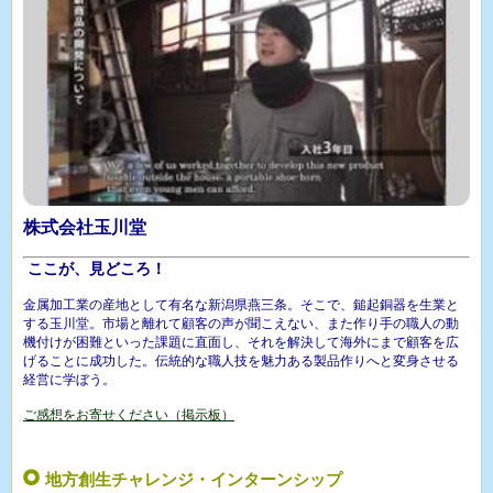
株式会社玉川堂
ここが、見どころ！
金属加工業の産地として有名な新潟県燕三条。そこで、鎚起銅器を生業と
する玉川堂。市場と離れて顧客の声が聞こえない、また作り手の職人の動
機付けが困難といった課題に直面し、それを解決して海外にまで顧客を広
げることに成功した。伝統的な職人技を魅力ある製品作りへと変身させる
経営に学ぼう。
ご感想をお寄せください（掲示板）
地方創生チャレンジ・インターンシップ