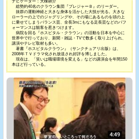
ナビゲーター：大棟耕介
総勢約40名のクラウン集団『プレジャーＢ』のリーダー。
抜群の運動神経と大きな身体を活かした大技が光る。大きな
ローラーの上でのジャグリングや、その場にあるものを頭の上
に乗せてしまうバランス芸、全長3mにもなる足長芸などのパフ
ォーマンスは観客を惹きつけます。
病院を回る『ホスピタル・クラウン』の活動を日本を中心に
世界中で行っており、新聞・雑誌・TVで数多く取り上げられ、
講演やテレビ取材も多い。
著書『ホスピタルクラウン』（サンクチュアリ出版）は、
2008年ＴＶドラマ化され放送され好評を博しました。
現在は、「笑いは職場環境を変える」などの講演会を年間150
本ほど行っている。