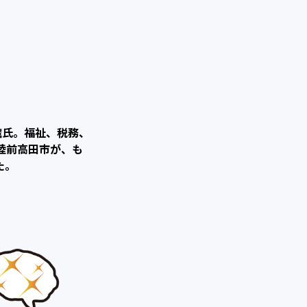
麿氏。福祉、税務、
陸前高田市が、も
た。