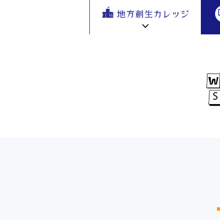
地方
地方創生カレッジ HOME
連携・交流ひろば HOME
e
ラーニング講座 HOME
新着情報
連携・交流ひろばについて
初めての方へ
地方創生カレッジ活用の流れ
全国で活躍する地方創生専門人材
受講方法
ビデオライブラリ
地方創生応援プロジェクト