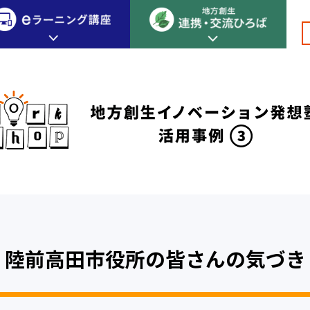
創生カレッジ
eラーニング講座
連携
地方創生カレッジについて
地方創生×デジタル
New!
テーマ別おすすめ受講コース
eラーニング講座 HOME
地方創生の実践事例紹介
eラーニング受講者の声
サイトマップ
イベント情報
陸前高田市役所の皆さんの気づき