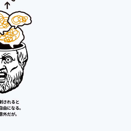
制されると
自由になる。
外だが。