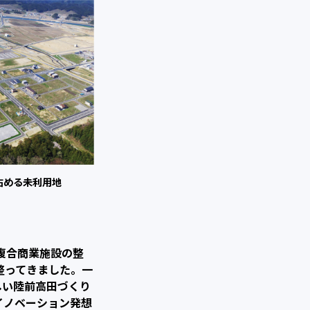
占める
未利用地
複合商業施設の整
整ってきました。一
しい陸前高田づくり
イノベーション発想