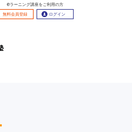
e
ラーニング講座をご利用の方
交流ひろば
無料会員登録
ログイン
おすすめする理由
地方創生交流掲示板
eラーニング講座を探す
官民連携講座
地方創生に役立つコンテンツ集
お問い合わせ