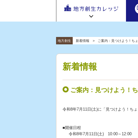
地方
地方創生カレッジ HOME
連携・交流ひろば HOME
地方創生
新着情報
ご案内：見つけよう！ちょ
e
ラーニング講座 HOME
「連携・
交流ひろ
新着情報
連携・交流ひろばについて
初めての方へ
ば」 | 地方
新着情報
地方創生カレッジ活用の流れ
全国で活躍する地方創生専門人材
創生のノ
受講方法
ウハウ共
ビデオライブラリ
地方創生応援プロジェクト
有掲示板
ご案内：見つけよう！ち
と実践事
例紹介
令和8年7月11日(土)に「見つけよう！
■開催日程
令和8年7月11日(土) 10:00～12:00