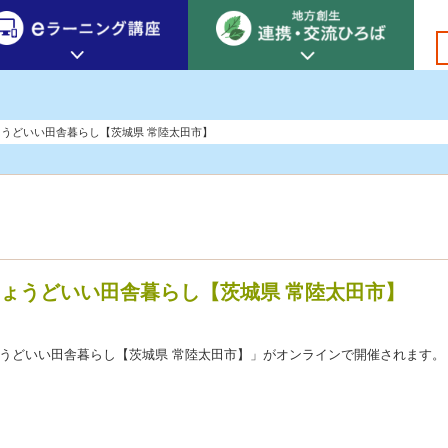
創生カレッジ
eラーニング講座
連携
うどいい田舎暮らし【茨城県 常陸太田市】
地方創生カレッジについて
地方創生×デジタル
New!
テーマ別おすすめ受講コース
eラーニング講座 HOME
地方創生の実践事例紹介
eラーニング受講者の声
サイトマップ
イベント情報
ょうどいい田舎暮らし【茨城県 常陸太田市】
ちょうどいい田舎暮らし【茨城県 常陸太田市】」がオンラインで開催されます。