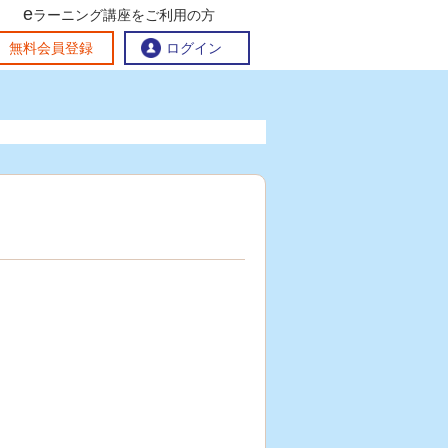
e
ラーニング講座をご利用の方
交流ひろば
無料会員登録
ログイン
おすすめする理由
地方創生交流掲示板
eラーニング講座を探す
官民連携講座
地方創生に役立つコンテンツ集
お問い合わせ