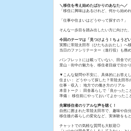
＼移住を考え始めたばかりのあなたへ／
「移住に興味はあるけれど、何から始め
「仕事や住まいはどうやって探すの？」
そんな一歩目を踏み出したい方に向けた
今回のテーマは「見つけよう！ちょうど
実際に常陸太田市（ひたちおおたし）へ
当日のファシリテーター（進行役）も務
パンフレットには載っていない、田舎で
里山・街中の魅力を、移住者目線で分か
▼こんな疑問や不安に、具体的にお答え
住まい： どうやって探した？常陸太田市
仕事・収入： 地方での働き方のリアル
本音トーク： 田舎暮らしで「良かったこ
準備： 移住前にやっておいてよかったこ
先輩移住者のリアルな声を聴く！
自然に囲まれた常陸太田市で、趣味や自
移住後の暮らしの変化など、実体験をも
チャットでの気軽な質問も大歓迎◎
「いつかは田舎暮らしをしてみたい」と