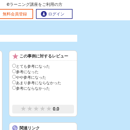
e
ラーニング講座をご利用の方
交流ひろば
無料会員登録
ログイン
おすすめする理由
地方創生交流掲示板
この事例に対するレビュー
eラーニング講座を探す
官民連携講座
地方創生に役立つコンテンツ集
とても参考になった
参考になった
お問い合わせ
やや参考になった
あまり参考にならなかった
参考にならなかった
0.0
関連リンク