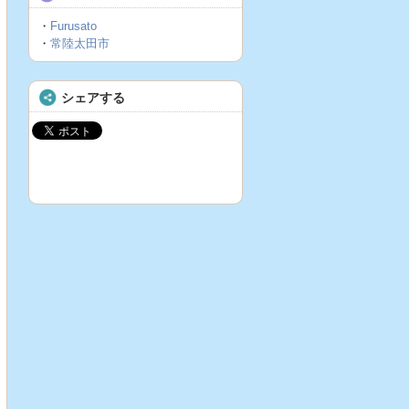
・
Furusato
・
常陸太田市
シェアする