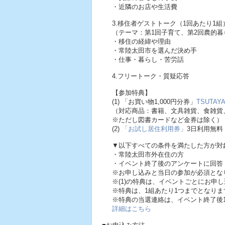
・近隣のお店や生活費
3.移住者ゲストトーク（1回あたり1組
（テーマ：第1回子育て、第2回農的暮
・移住の経緯や理由
・常陸太田市を選んだ決め手
・仕事・暮らし・苦労話
4.フリートーク・質疑応答
【参加特典】
(1) 「お買い物1,000円分券」
TSUTAY
（対応商品：書籍、文具雑貨、食雑貨
※ただし図書カードなど金券は除く）
(2)
「お試し居住利用券」
3日利用無料
▼以下すべての条件を満たした方が対
・常陸太田市外在住の方
・イベント終了後のアンケートに回答
※お申し込みと当日の参加が必須とな
※(1)の特典は、イベントごとにお申
※特典は、1組あたり1つまでとなりま
※特典の当選連絡は、イベント終了後
詳細はこちら