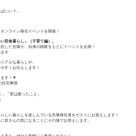
ればいい？」
、オンライン移住イベントを開催！
いい田舎暮らし」（子育て編）。
移住した先輩が、自身の経験をもとにイベントを企画！
めます
のリアルな暮らしや、
りやすくお伝えします！
します！▼
の住宅事情
と」「実は困ったこと」
と
分らしい暮らしを楽しんでいる先輩移住者をゲストにお迎えします！
とに皆さんの気になることにその場でお答えします。
いう方も、ぜひお気軽にご参加ください！