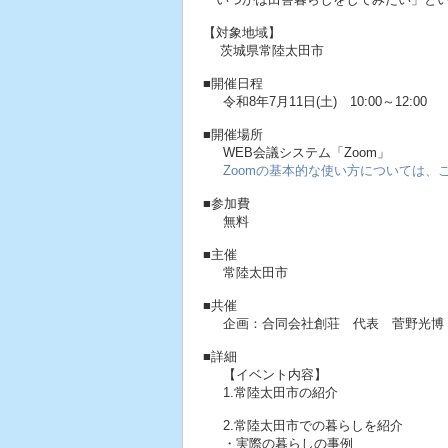
【対象地域】
茨城県常陸太田市
■開催日程
令和8年7月11日(土) 10:00～12:00
■開催場所
WEB会議システム「Zoom」
Zoomの基本的な使い方については
■参加費
無料
■主催
常陸太田市
■共催
企画：合同会社創荘 代表 菅野光博
■詳細
【イベント内容】
1.常陸太田市の紹介
2.常陸太田市での暮らしを紹介
・実際の暮らしの事例