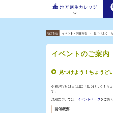
地方
地方創生カレッジ HOME
連携・交流ひろば HOME
地方創生
イベント・調査報告
見つけよう！ち
e
ラーニング講座 HOME
「連携・
交流ひろ
新着情報
連携・交流ひろばについて
初めての方へ
ば」 | 地方
イベントのご案内
地方創生カレッジ活用の流れ
全国で活躍する地方創生専門人材
創生のノ
受講方法
ウハウ共
ビデオライブラリ
地方創生応援プロジェクト
有掲示板
見つけよう！ちょうどい
と実践事
例紹介
令和8年7月11日(土)に「見つけよう！
す。
詳細については、
イベントページ
をご覧
開催概要