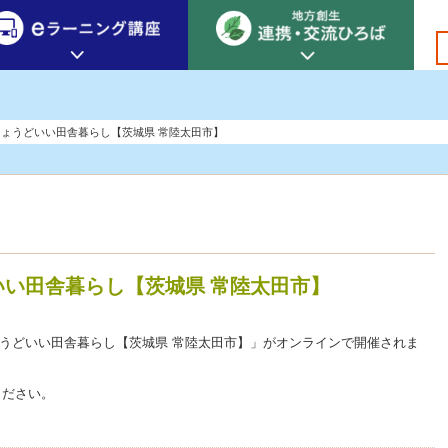
創生カレッジ
eラーニング講座
連携
ょうどいい田舎暮らし【茨城県 常陸太田市】
地方創生カレッジについて
地方創生×デジタル
New!
テーマ別おすすめ受講コース
eラーニング講座 HOME
地方創生の実践事例紹介
eラーニング受講者の声
サイトマップ
イベント情報
い田舎暮らし【茨城県 常陸太田市】
ちょうどいい田舎暮らし【茨城県 常陸太田市】」がオンラインで開催されま
ください。