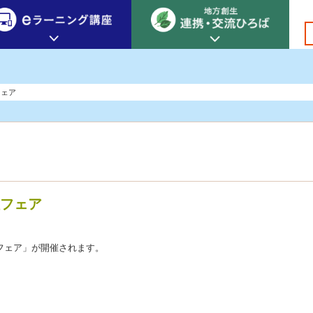
創生カレッジ
eラーニング講座
連携
フェア
地方創生カレッジについて
地方創生×デジタル
New!
テーマ別おすすめ受講コース
eラーニング講座 HOME
地方創生の実践事例紹介
eラーニング受講者の声
サイトマップ
イベント情報
フェア
住フェア」が開催されます。