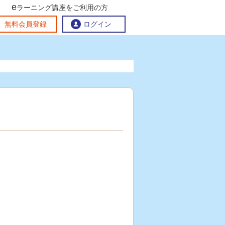
e
ラーニング講座をご利用の方
交流ひろば
無料会員登録
ログイン
おすすめする理由
地方創生交流掲示板
eラーニング講座を探す
官民連携講座
地方創生に役立つコンテンツ集
お問い合わせ