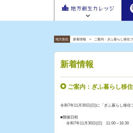
地方
地方創生カレッジ HOME
連携・交流ひろば HOME
地方創生
新着情報
ご案内：ぎふ暮らし移住
e
ラーニング講座 HOME
「連携・
交流ひろ
新着情報
連携・交流ひろばについて
初めての方へ
ば」 | 地方
新着情報
地方創生カレッジ活用の流れ
全国で活躍する地方創生専門人材
創生のノ
受講方法
ウハウ共
ビデオライブラリ
地方創生応援プロジェクト
有掲示板
ご案内：ぎふ暮らし移住
と実践事
例紹介
令和7年11月30日(日)に「ぎふ暮らし移
■開催日程
令和7年11月30日(日) 11:00～16:30