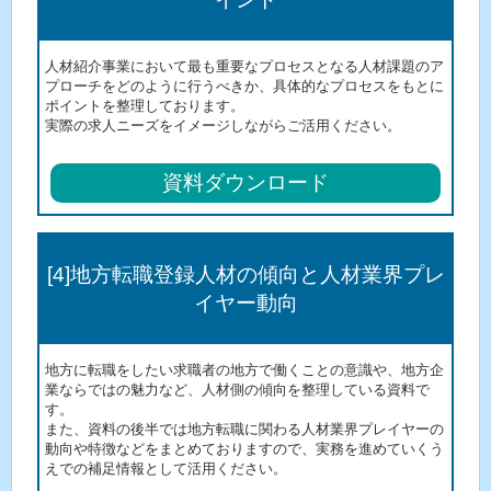
人材紹介事業において最も重要なプロセスとなる人材課題のア
プローチをどのように行うべきか、具体的なプロセスをもとに
ポイントを整理しております。
実際の求人ニーズをイメージしながらご活用ください。
資料ダウンロード
[4]地方転職登録人材の傾向と人材業界プレ
イヤー動向
地方に転職をしたい求職者の地方で働くことの意識や、地方企
業ならではの魅力など、人材側の傾向を整理している資料で
す。
また、資料の後半では地方転職に関わる人材業界プレイヤーの
動向や特徴などをまとめておりますので、実務を進めていくう
えでの補足情報として活用ください。