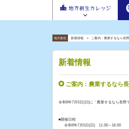
地方
地方創生カレッジ HOME
連携・交流ひろば HOME
地方創生
新着情報
ご案内：農業するなら長野
e
ラーニング講座 HOME
「連携・
交流ひろ
新着情報
連携・交流ひろばについて
初めての方へ
ば」 | 地方
新着情報
地方創生カレッジ活用の流れ
全国で活躍する地方創生専門人材
創生のノ
受講方法
ウハウ共
ビデオライブラリ
地方創生応援プロジェクト
有掲示板
ご案内：農業するなら長
と実践事
例紹介
令和8年7月5日(日)に「農業するなら長
■開催日程
令和8年7月5日(日) 11:00～16:00