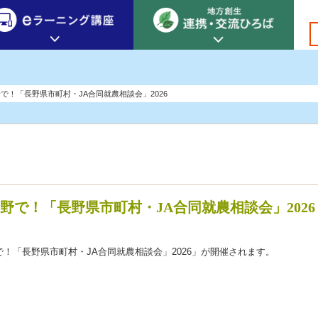
創生カレッジ
eラーニング講座
連携
で！「長野県市町村・JA合同就農相談会」2026
地方創生カレッジについて
地方創生×デジタル
New!
テーマ別おすすめ受講コース
eラーニング講座 HOME
地方創生の実践事例紹介
eラーニング受講者の声
サイトマップ
イベント情報
野で！「長野県市町村・JA合同就農相談会」2026
野で！「長野県市町村・JA合同就農相談会」2026」が開催されます。