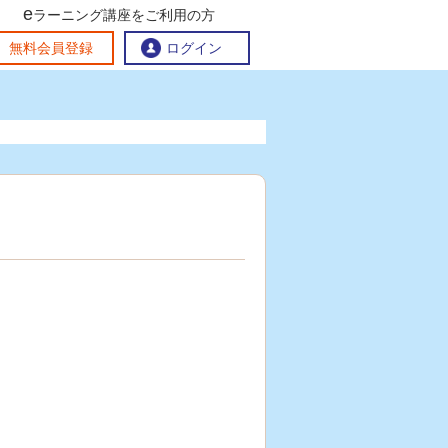
e
ラーニング講座をご利用の方
交流ひろば
無料会員登録
ログイン
おすすめする理由
地方創生交流掲示板
eラーニング講座を探す
官民連携講座
地方創生に役立つコンテンツ集
お問い合わせ