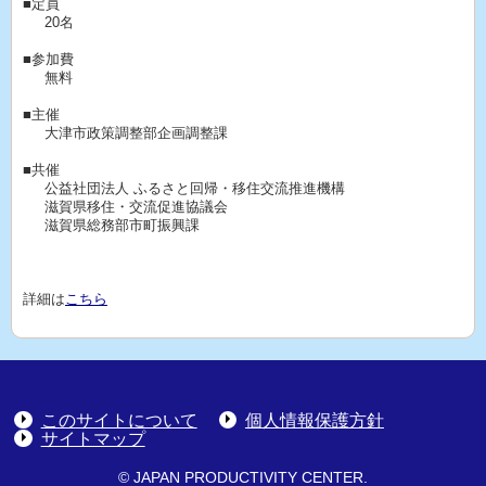
■定員
20名
■参加費
無料
■主催
大津市政策調整部企画調整課
■共催
公益社団法人 ふるさと回帰・移住交流推進機構
滋賀県移住・交流促進協議会
滋賀県総務部市町振興課
詳細は
こちら
このサイトについて
個人情報保護方針
サイトマップ
© JAPAN PRODUCTIVITY CENTER.