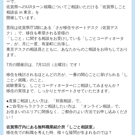
ーで、
佐賀県へのUJIターン就職についてご相談いただける「佐賀県しごと
相談会 in 東京」を
開催しています。
普段は佐賀県庁1階にある「さが移住サポートデスク（佐賀デス
ク）」で、移住を希望される皆様の
「しごと」に関する相談をお受けしている「しごとコーディネータ
ー」が、月に一度、有楽町に出張し、
東京デスクの相談員とともに、あなたからのご相談をお待ちしており
ます。
7月の開催日は、7月11日（土曜日）です！
移住を検討されるほとんどの方が、一番の関心ごとに挙げられる「し
ごと／就職」のこと。
経験豊富な、しごとコーディネーターにご相談してみませんか？
移住の実現まで、しっかりとサポートさせていただきます。
●直接ご相談したい方は、「対面相談」で。
●ご自宅からラクラクご相談したい方は、「オンライン相談」で。
お住まいのエリアに関係なく、ご都合のよい方法でお申し込みくださ
い！
佐賀県庁内にある無料職業紹介所「しごと相談室」
移住先での転職を考えた時、様々な疑問が生まれるのでは？