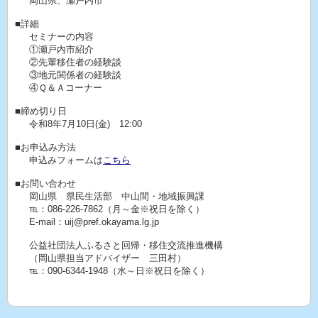
岡山県、瀬戸内市
■詳細
セミナーの内容
①瀬戸内市紹介
②先輩移住者の経験談
③地元関係者の経験談
④Ｑ＆Ａコーナー
■締め切り日
令和8年7月10日(金) 12:00
■お申込み方法
申込みフォームは
こちら
■お問い合わせ
岡山県 県民生活部 中山間・地域振興課
℡：086-226-7862（月～金※祝日を除く）
E-mail：uij@pref.okayama.lg.jp
公益社団法人ふるさと回帰・移住交流推進機構
（岡山県担当アドバイザー 三田村）
℡：090-6344-1948（水～日※祝日を除く）