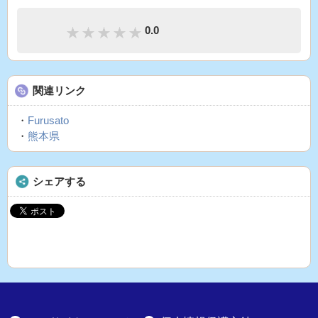
0.0
関連リンク
・
Furusato
・
熊本県
シェアする