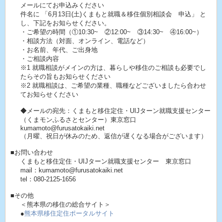
メールにてお申込みください
件名に 「6月13日(土)くまもと就職＆移住個別相談会 申込」 と
し、下記をお知らせください。
・ご希望の時間（①10:30~ ②12:00~ ③14:30~ ④16:00~）
・相談方法（対面、オンライン、電話など）
・お名前、年代、ご出身地
・ご相談内容
※1 就職相談がメインの方は、暮らしや移住のご相談も必要でし
たらその旨もお知らせください
※2 就職相談は、ご希望の業種、職種などございましたら合わせ
てお知らせください
◆メールの宛先：くまもと移住定住・UIJターン就職支援センター
（くまモンふるさとセンター）東京窓口
kumamoto@furusatokaiki.net
（月曜、祝日が休みのため、返信が遅くなる場合がございます）
■お問い合わせ
くまもと移住定住・UIJターン就職支援センター 東京窓口
mail：kumamoto@furusatokaiki.net
tel：080-2125-1656
■その他
＜熊本県の移住の総合サイト＞
●
熊本県移住定住ポータルサイト