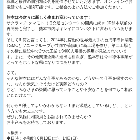
就職と移住の個別相談会を開催させていただきます。オンラインやお
電話でもご相談可能です。ご都合のよい方法でご参加ください。
熊本は今次々に新しく生まれ変わっています！
サクラマチ クマモト（旧交通センター）の開業に続き JR熊本駅前の
再開発も完了し、熊本市内はキレイにコンパクトに変わりつつありま
す。
そして!! 何と言っても、2024年に稼働の世界最大手の台湾半導体製造
TSMCとソニーグループが共同で菊陽町に新工場を作り、第二工場も
その横に建設中で2つの工業で3400人規模の採用が見込まれていま
す。また、その他関連企業の進出も相次ぎ、熊本県は今半導体事業が
とってもホットな県になりつつあります。
さて。
そんな熊本にはどんな仕事があるのかな、どうやって仕事を探すのか
な、なんか景気よそうだけど実際どうなの？・・・
など、みなさまの疑問に思っていることや不安なことを何でもご相談
いただけます。
何から相談してよいかわからない！まだ漠然としているけど、、とい
う方でも大丈夫です。
ぜひお気軽に相談員とお話されてみませんか？
お申込みをお待ちしております。
＜概要＞
◆日時：令和8年6月13日(土)、14日(日)