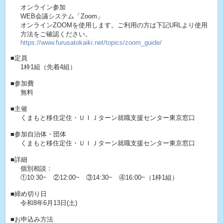
オンライン参加
WEB会議システム「Zoom」
オンラインZOOMを使用します。ご利用の方は下記URLより使用
方法をご確認ください。
https://www.furusatokaiki.net/topics/zoom_guide/
■定員
1枠1組（先着4組）
■参加費
無料
■主催
くまもと移住定住・ＵＩＪターン就職支援センター東京窓口
■参加自治体・団体
くまもと移住定住・ＵＩＪターン就職支援センター東京窓口
■詳細
個別相談：
①10:30~ ②12:00~ ③14:30~ ④16:00~（1枠1組）
■締め切り日
令和8年6月13日(土)
■お申込み方法