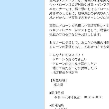
空飛ぶテクノロジーが、地域の未来を変
今やドローンは災害対応や林業・インフ
本セミナーでは、福井県におけるドロー
紹介するとともに、地域課題の解決や新
地方だからこそ実現できるチャレンジに
実際にドローンを活用した実証実験など
担当ディレクターがゲストとして、現場
挑戦のプロセスなどをお話しします。
セミナーに参加して、あなたの未来の可
ドローンの実演もあり、初心者の方でも
こんな人におススメ！！
・ドローンを始めてみたい
・ドローンのスキルを活かしたい
・地方で新たなことに挑戦したい
・地方移住を検討中
【対象地域】
福井県
■開催日程
令和8年6月5日(金) 18:30～20:00
■開催場所