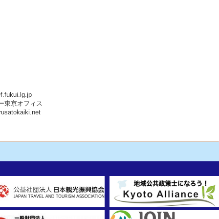
ukui.lg.jp
ー東京オフィス
satokaiki.net