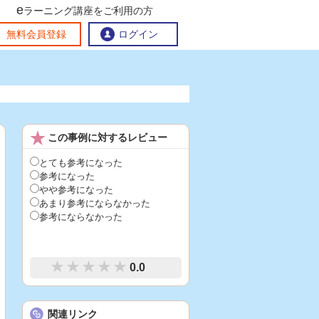
e
ラーニング講座をご利用の方
交流ひろば
無料会員登録
ログイン
おすすめする理由
地方創生交流掲示板
この事例に対するレビュー
eラーニング講座を探す
官民連携講座
地方創生に役立つコンテンツ集
とても参考になった
参考になった
お問い合わせ
やや参考になった
あまり参考にならなかった
参考にならなかった
0.0
関連リンク