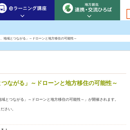
創生カレッジ
eラーニング講座
連携
る、地域とつながる」～ドローンと地方移住の可能性～
地方創生カレッジについて
地方創生×デジタル
New!
テーマ別おすすめ受講コース
eラーニング講座 HOME
地方創生の実践事例紹介
eラーニング受講者の声
サイトマップ
イベント情報
とつながる」～ドローンと地方移住の可能性～
る、地域とつながる」～ドローンと地方移住の可能性～」が開催されます。
ください。