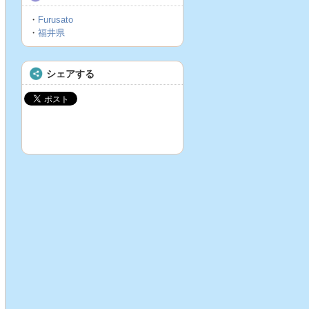
・
Furusato
・
福井県
シェアする