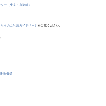
ンター（東京・有楽町）
こちらのご利用ガイドページ
をご覧ください。
）
流推進機構