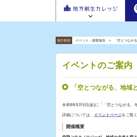
地方
地方創生カレッジ HOME
連携・交流ひろば HOME
地方創生
イベント・調査報告
「空とつなが
e
ラーニング講座 HOME
「連携・
交流ひろ
新着情報
連携・交流ひろばについて
初めての方へ
ば」 | 地方
イベントのご案内
地方創生カレッジ活用の流れ
全国で活躍する地方創生専門人材
創生のノ
受講方法
ウハウ共
ビデオライブラリ
地方創生応援プロジェクト
有掲示板
「空とつながる、地域
と実践事
例紹介
令和8年6月5日(金)に「「空とつなが
詳細については、
イベントページ
をご覧
開催概要