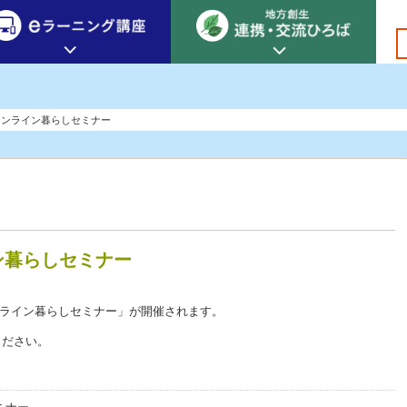
創生カレッジ
eラーニング講座
連携
オンライン暮らしセミナー
地方創生カレッジについて
地方創生×デジタル
New!
テーマ別おすすめ受講コース
eラーニング講座 HOME
地方創生の実践事例紹介
eラーニング受講者の声
サイトマップ
イベント情報
ン暮らしセミナー
オンライン暮らしセミナー」が開催されます。
ください。