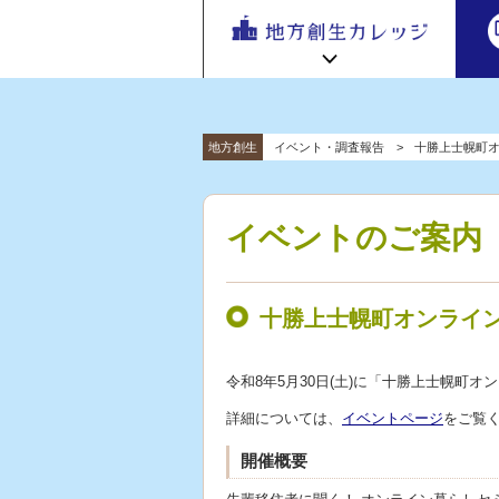
地方
地方創生カレッジ HOME
連携・交流ひろば HOME
地方創生
イベント・調査報告
十勝上士幌町
e
ラーニング講座 HOME
「連携・
交流ひろ
新着情報
連携・交流ひろばについて
初めての方へ
ば」 | 地方
イベントのご案内
地方創生カレッジ活用の流れ
全国で活躍する地方創生専門人材
創生のノ
受講方法
ウハウ共
ビデオライブラリ
地方創生応援プロジェクト
有掲示板
十勝上士幌町オンライ
と実践事
例紹介
令和8年5月30日(土)に「十勝上士幌町
詳細については、
イベントページ
をご覧
開催概要