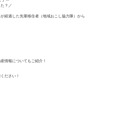
ミナー
った？／
。
年が経過した先輩移住者（地域おこし協力隊）から
動産情報についてもご紹介！
加ください！