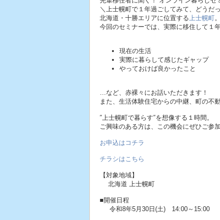
先輩移住者に聞く！ オンライン暮らしセ
＼上士幌町で１年過ごしてみて、どうだ
北海道・十勝エリアに位置する
上士幌町
今回のセミナーでは、実際に移住して１
現在の生活
実際に暮らして感じたギャップ
やっておけば良かったこと
…など、赤裸々にお話いただきます！
また、生活体験住宅からの中継、町の不
″上士幌町で暮らす″を想像する１時間。
ご興味のある方は、この機会にぜひご参
お申込はコチラ
チラシはこちら
【対象地域】
北海道 上士幌町
■開催日程
令和8年5月30日(土) 14:00～15:00