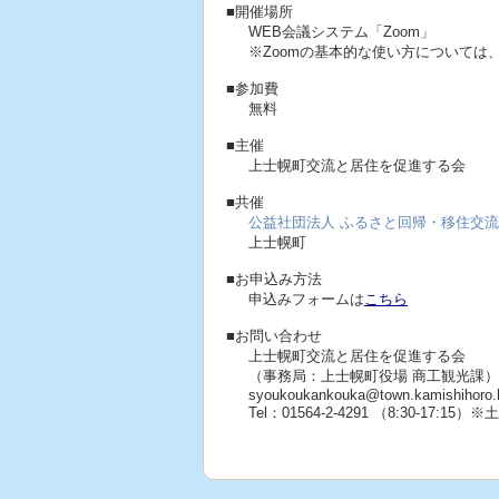
■開催場所
WEB会議システム「Zoom」
※Zoomの基本的な使い方については
■参加費
無料
■主催
上士幌町交流と居住を促進する会
■共催
公益社団法人 ふるさと回帰・移住交
上士幌町
■お申込み方法
申込みフォームは
こちら
■お問い合わせ
上士幌町交流と居住を促進する会
（事務局：上士幌町役場 商工観光課）
syoukoukankouka@town.kamishihoro.h
Tel：01564-2-4291 （8:30-17:1