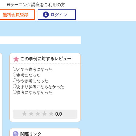
e
ラーニング講座をご利用の方
交流ひろば
無料会員登録
ログイン
おすすめする理由
地方創生交流掲示板
この事例に対するレビュー
eラーニング講座を探す
官民連携講座
地方創生に役立つコンテンツ集
とても参考になった
参考になった
お問い合わせ
やや参考になった
あまり参考にならなかった
参考にならなかった
0.0
関連リンク