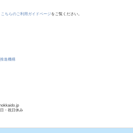
、
こちらのご利用ガイドページ
をご覧ください。
流推進機構
okkaido.jp
5）※土日・祝日休み