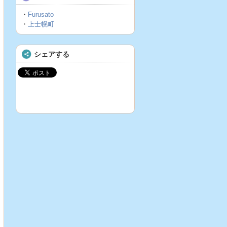
・
Furusato
・
上士幌町
シェアする