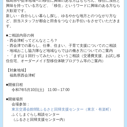
福島県や会津地域への移住に興味のある方はもちろん、移住に漠然と
興味を持っている方など、「移住」というワードに興味のある方なら
大歓迎です。
新しい・自分らしい暮らし探し、ゆるやかな地方とのつながり方な
ど、担当スタッフが都会と田舎をつなぐお手伝いをさせていただきま
す。
■ご相談内容の例
・西会津町ってどんなところ？
・西会津での暮らし、仕事、住まい、子育て支援についてのご相談
・地域おこし協力隊など地域ならではの働き方についてのご案内
・「まずは１回行ってみたい」というご相談（交通費支援、お試し移
住住宅、オーダーメイド型移住体験プログラム等のご案内）
【対象地域】
福島県西会津町
■開催日程
令和7年5月10日(土) 11:00～17:00
■開催場所
会場参加：
東京交通会館8階ふるさと回帰支援センター（東京・有楽町）
ふくしまぐらし相談センター
（ふるさと回帰支援センター内）